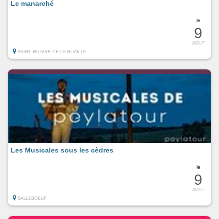
Le manarché
le
9
AOUT
SAINT-HILAIRE-DE-LA-NOAILLE
Les Musicales sous les cèdres
le
9
AOUT
SALLEBOEUF