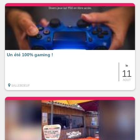
Un été 100% gaming !
le
11
AOUT
SALLEBOEUF