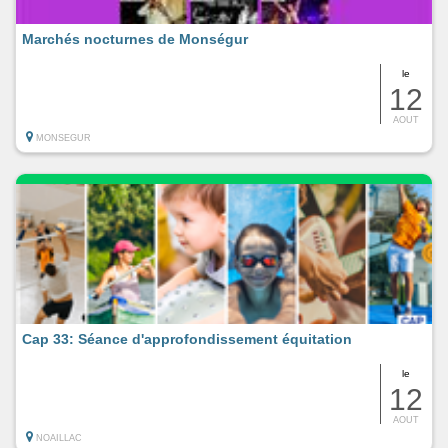
Marchés nocturnes de Monségur
le
12
AOUT
MONSEGUR
Cap 33: Séance d'approfondissement équitation
le
12
AOUT
NOAILLAC