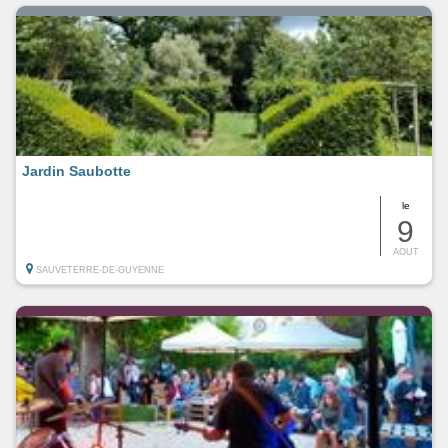
Jardin Saubotte
le
9
AOUT
SAUVETERRE-DE-GUYENNE