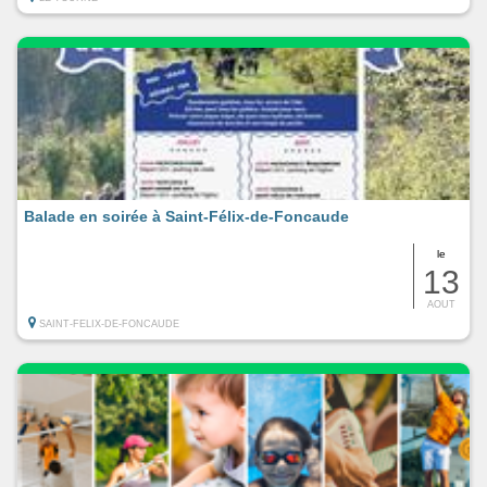
Balade en soirée à Saint-Félix-de-Foncaude
le
13
AOUT
SAINT-FELIX-DE-FONCAUDE