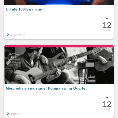
Un été 100% gaming !
le
12
AOUT
SALLEBOEUF
Mercredis en musique: Pompa swing Quartet
le
12
AOUT
LA REOLE