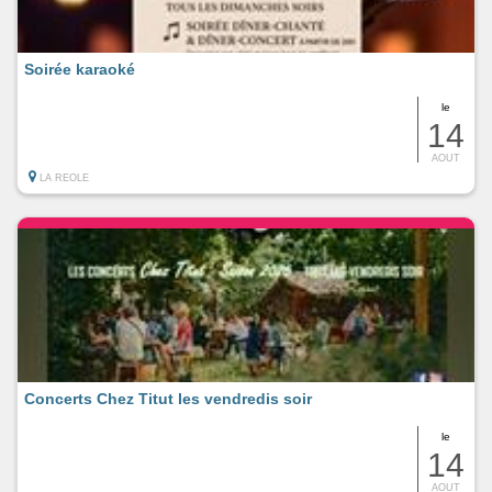
Soirée karaoké
le
14
AOUT
LA REOLE
Concerts Chez Titut les vendredis soir
le
14
AOUT