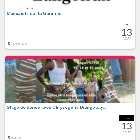
Mascarets sur la Garonne
le
13
AOUT
LANGOIRAN
Stage de danse avec Chrysogone Diangouaya
from
13
AOUT
BAGAS