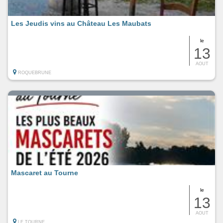
Les Jeudis vins au Château Les Maubats
le
13
AOUT
ROQUEBRUNE
Mascaret au Tourne
le
13
AOUT
LE TOURNE