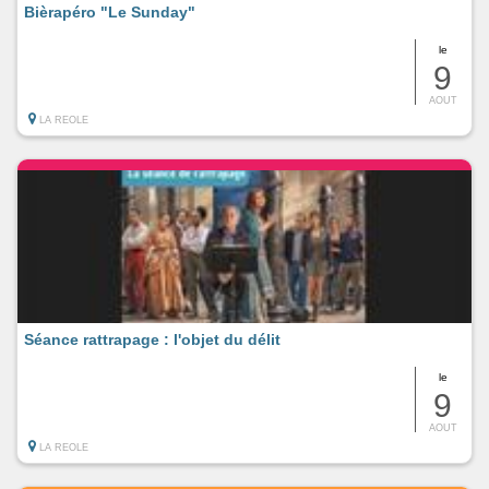
Bièrapéro "Le Sunday"
le
9
AOUT
LA REOLE
Séance rattrapage : l'objet du délit
le
9
AOUT
LA REOLE