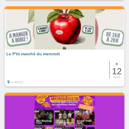
Le P'tit marché du mercredi
le
12
AOUT
LA REOLE