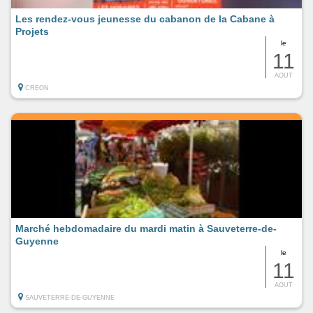
Les rendez-vous jeunesse du cabanon de la Cabane à
Projets
le
11
AOUT
CREON
Marché hebdomadaire du mardi matin à Sauveterre-de-
Guyenne
le
11
AOUT
SAUVETERRE-DE-GUYENNE