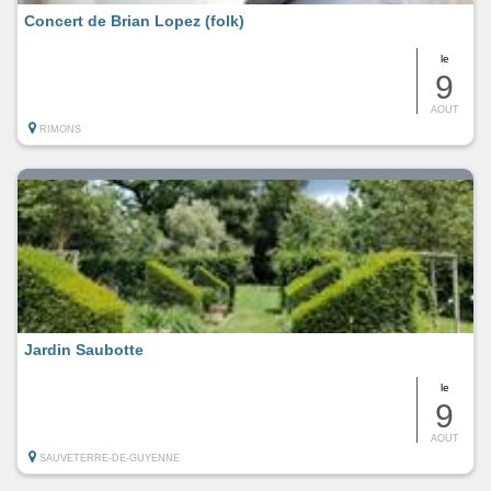
Concert de Brian Lopez (folk)
le
9
AOUT
RIMONS
Jardin Saubotte
le
9
AOUT
SAUVETERRE-DE-GUYENNE