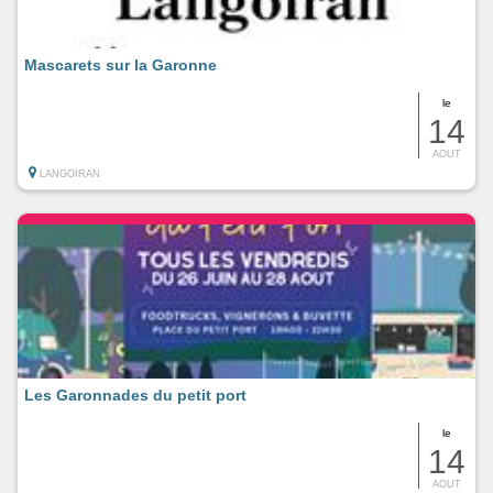
Mascarets sur la Garonne
le
14
AOUT
LANGOIRAN
Les Garonnades du petit port
le
14
AOUT