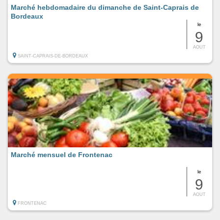
Marché hebdomadaire du dimanche de Saint-Caprais de
Bordeaux
le
9
AOUT
SAINT-CAPRAIS-DE-BORDEAUX
Marché mensuel de Frontenac
le
9
AOUT
FRONTENAC