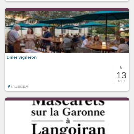
Diner vigneron
le
13
AOUT
SALLEBOEUF