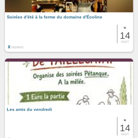
Soirées d'été à la ferme du domaine d'Écoline
le
14
AOUT
SADIRAC
Les amis du vendredi
le
14
AOUT