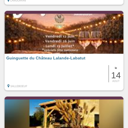
LANGOIRAN
Guinguette du Château Lalande-Labatut
le
14
AOUT
SALLEBOEUF